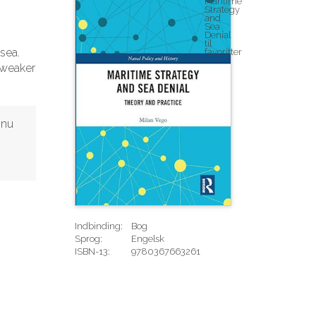
sea.
e weaker
 nu
Indbinding:
Bog
Sprog:
Engelsk
ISBN-13:
9780367663261
Rediger