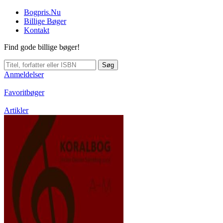
Bogpris.Nu
Billige Bøger
Kontakt
Find gode billige bøger!
Søg
Anmeldelser
Favoritbøger
Artikler