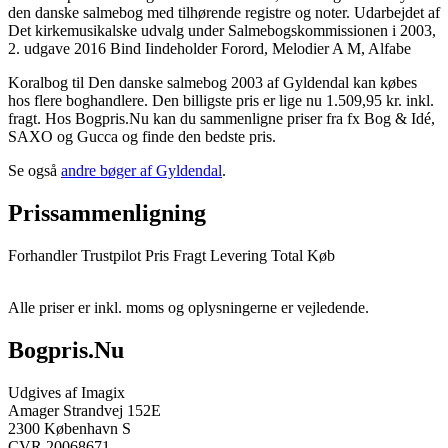
den danske salmebog med tilhørende registre og noter. Udarbejdet af
Det kirkemusikalske udvalg under Salmebogskommissionen i 2003,
2. udgave 2016 Bind Iindeholder Forord, Melodier A M, Alfabe
Koralbog til Den danske salmebog 2003 af Gyldendal kan købes
hos flere boghandlere. Den billigste pris er lige nu 1.509,95 kr. inkl.
fragt. Hos Bogpris.Nu kan du sammenligne priser fra fx Bog & Idé,
SAXO og Gucca og finde den bedste pris.
Se også
andre bøger af Gyldendal
.
Prissammenligning
Forhandler
Trustpilot
Pris
Fragt
Levering
Total
Køb
Alle priser er inkl. moms og oplysningerne er vejledende.
Bogpris.Nu
Udgives af Imagix
Amager Strandvej 152E
2300 København S
CVR 20068671