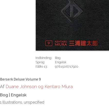
Indbinding:
Bog
Sprog:
Engelsk
ISBN-13:
9781506717920
Rediger
Berserk Deluxe Volume 9
Af
Duane Johnson og Kentaro Miura
Bog
|
Engelsk
1 Illustrations, unspecified