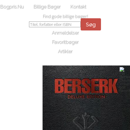
Bogpris.Nu
Billige Bøger
Kontakt
Find gode billige bøger!
Søg
Anmeldelser
Favoritbøger
Artikler