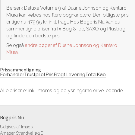
Berserk Deluxe Volume 9 af Duane Johnson og Kentaro
Miura kan købes hos flere boghandlere. Den billigste pris
er lige nu 479,95 kr. inkl. fragt. Hos Bogpris.Nu kan du
sammenligne priser fra fx Bog & Idé, SAXO og Plusbog
og finde den bedste pris.
Se også
andre bøger af Duane Johnson og Kentaro
Miura
.
Prissammenligning
Forhandler
Trustpilot
Pris
Fragt
Levering
Total
Køb
Alle priser er inkl. moms og oplysningerne er vejledende.
Bogpris.Nu
Udgives af Imagix
Amager Strandvej 152E