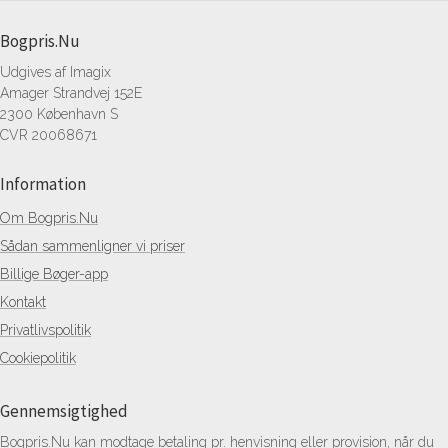
Bogpris.Nu
Udgives af Imagix
Amager Strandvej 152E
2300 København S
CVR 20068671
Information
Om Bogpris.Nu
Sådan sammenligner vi priser
Billige Bøger-app
Kontakt
Privatlivspolitik
Cookiepolitik
Gennemsigtighed
Bogpris.Nu kan modtage betaling pr. henvisning eller provision, når du