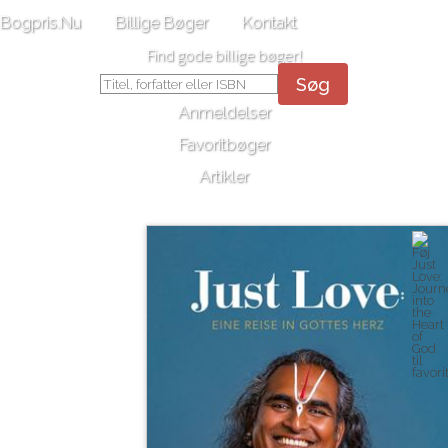
Bogpris.Nu
Billige Bøger
Kontakt
Find gode billige bøger!
Søg
Anmeldelser
Favoritbøger
Artikler