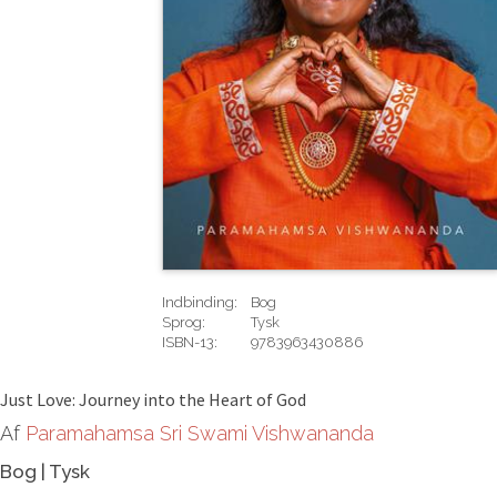
Indbinding:
Bog
Sprog:
Tysk
ISBN-13:
9783963430886
Rediger
Just Love: Journey into the Heart of God
Af
Paramahamsa Sri Swami Vishwananda
Bog
|
Tysk