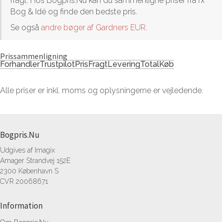
fragt. Hos Bogpris.Nu kan du sammenligne priser fra fx
Bog & Idé og finde den bedste pris.
Se også
andre bøger af Gardners EUR
.
Prissammenligning
Forhandler
Trustpilot
Pris
Fragt
Levering
Total
Køb
Alle priser er inkl. moms og oplysningerne er vejledende.
Bogpris.Nu
Udgives af Imagix
Amager Strandvej 152E
2300 København S
CVR 20068671
Information