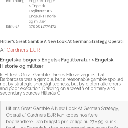
Indbinding:
Engelske bøger
> Engelsk
Faglitteratur >
Engelsk Historie
og militær
ISBN-13:
9780811775472
Rediger
Hitler's Great Gamble A New Look At German Strategy, Operati
Af
Gardners EUR
Engelske bøger > Engelsk Faglitteratur > Engelsk
Historie og militær
In Hitlerâs Great Gamble, James Ellman argues that
Barbarossa was a gamble, but a reasonable gamble spoiled
not by strategic shortsightedness, but by diplomatic errors
and poor execution. Drawing on a wealth of primary and
secondary sources Hitlerâs G
Hitler's Great Gamble A New Look At German Strategy,
Operati af Gardners EUR kan købes hos flere
boghandlere. Den billigste pris er lige nu 278,95 kr. inkl.