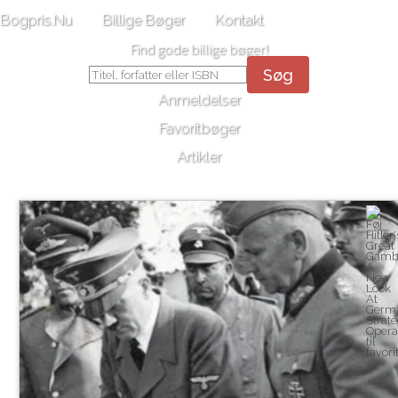
Bogpris.Nu
Billige Bøger
Kontakt
Find gode billige bøger!
Søg
Anmeldelser
Favoritbøger
Artikler