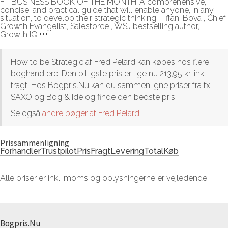
FT BUSINESS BOOK OF THE MONTH 'A comprehensive,
concise, and practical guide that will enable anyone, in any
situation, to develop their strategic thinking' Tiffani Bova , Chief
Growth Evangelist, Salesforce , WSJ bestselling author,
Growth IQ 
How to be Strategic af Fred Pelard kan købes hos flere
boghandlere. Den billigste pris er lige nu 213,95 kr. inkl.
fragt. Hos Bogpris.Nu kan du sammenligne priser fra fx
SAXO og Bog & Idé og finde den bedste pris.
Se også
andre bøger af Fred Pelard
.
Prissammenligning
Forhandler
Trustpilot
Pris
Fragt
Levering
Total
Køb
Alle priser er inkl. moms og oplysningerne er vejledende.
Bogpris.Nu