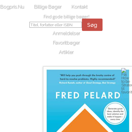
Bogpris.Nu
Billige Bøger
Kontakt
Find gode billige bøger!
Søg
Anmeldelser
Favoritbøger
Artikler