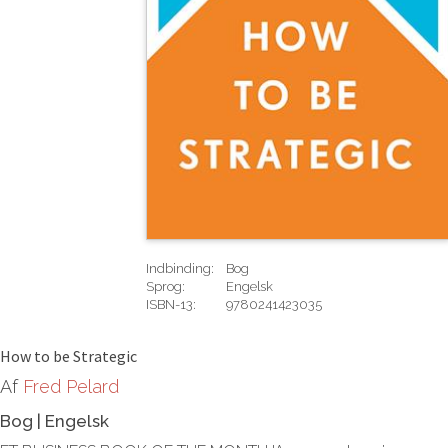
Indbinding:
Bog
Sprog:
Engelsk
ISBN-13:
9780241423035
Rediger
How to be Strategic
Af
Fred Pelard
Bog
|
Engelsk