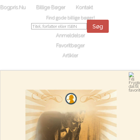
Bogpris.Nu
Billige Bøger
Kontakt
Find gode billige bøger!
Søg
Anmeldelser
Favoritbøger
Artikler