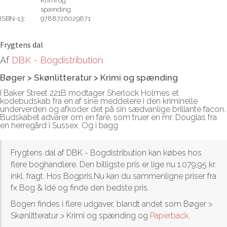
Krimi og
spænding
ISBN-13:
9788726029871
Rediger
Frygtens dal
Af
DBK - Bogdistribution
Bøger > Skønlitteratur > Krimi og spænding
I Baker Street 221B modtager Sherlock Holmes et
kodebudskab fra en af sine meddelere i den kriminelle
underverden og afkoder det på sin sædvanlige brillante facon.
Budskabet advarer om en fare, som truer en mr. Douglas fra
en herregård i Sussex. Og i bagg
Frygtens dal af DBK - Bogdistribution kan købes hos
flere boghandlere. Den billigste pris er lige nu 1.079,95 kr.
inkl. fragt. Hos Bogpris.Nu kan du sammenligne priser fra
fx Bog & Idé og finde den bedste pris.
Bogen findes i flere udgaver, blandt andet som Bøger >
Skønlitteratur > Krimi og spænding og
Paperback
.