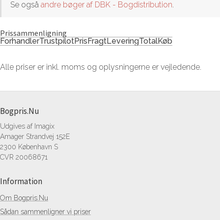
Se også
andre bøger af DBK - Bogdistribution
.
Prissammenligning
Forhandler
Trustpilot
Pris
Fragt
Levering
Total
Køb
Alle priser er inkl. moms og oplysningerne er vejledende.
Bogpris.Nu
Udgives af Imagix
Amager Strandvej 152E
2300 København S
CVR 20068671
Information
Om Bogpris.Nu
Sådan sammenligner vi priser