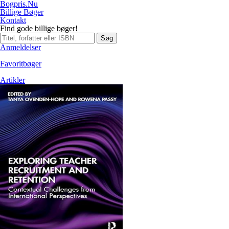
Bogpris.Nu
Billige Bøger
Kontakt
Find gode billige bøger!
Søg
Anmeldelser
Favoritbøger
Artikler