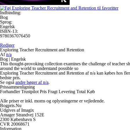
Indbinding:
Bog
Sprog:
Engelsk
ISBN-13:
9780367076450
Rediger
Exploring Teacher Recruitment and Retention
Af
n/a
Bog
|
Engelsk
This thought-provoking collection examines the challenge of teacher sho
around the world to understand possible so
Exploring Teacher Recruitment and Retention af n/a kan købes hos fler
bedste pris.
Se også
andre bøger af n/a
.
Prissammenligning
Forhandler
Trustpilot
Pris
Fragt
Levering
Total
Køb
Alle priser er inkl. moms og oplysningerne er vejledende.
Bogpris.Nu
Udgives af Imagix
Amager Strandvej 152E
2300 København S
CVR 20068671
Information