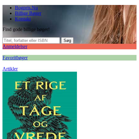
Bogpris.Nu
Billige Bøger
Kontakt
Find gode billige bøger!
Søg
Anmeldelser
Favoritbøger
Artikler