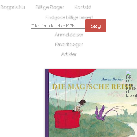
Bogpris.Nu
Billige Bøger
Kontakt
Find gode billige bøger!
Søg
Anmeldelser
Favoritbøger
Artikler