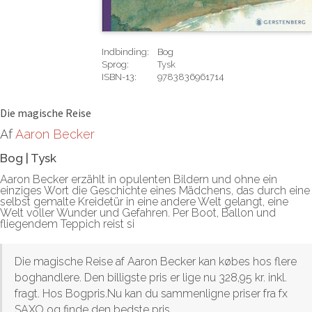
Indbinding:
Bog
Sprog:
Tysk
ISBN-13:
9783836961714
Rediger
Die magische Reise
Af
Aaron Becker
Bog
|
Tysk
Aaron Becker erzählt in opulenten Bildern und ohne ein
einziges Wort die Geschichte eines Mädchens, das durch eine
selbst gemalte Kreidetür in eine andere Welt gelangt, eine
Welt voller Wunder und Gefahren. Per Boot, Ballon und
fliegendem Teppich reist si
Die magische Reise af Aaron Becker kan købes hos flere
boghandlere. Den billigste pris er lige nu 328,95 kr. inkl.
fragt. Hos Bogpris.Nu kan du sammenligne priser fra fx
SAXO og finde den bedste pris.