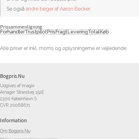
Se også
andre bøger af Aaron Becker
.
Prissammenligning
Forhandler
Trustpilot
Pris
Fragt
Levering
Total
Køb
Alle priser er inkl. moms og oplysningerne er vejledende.
Bogpris.Nu
Udgives af Imagix
Amager Strandvej 152E
2300 København S
CVR 20068671
Information
Om Bogpris.Nu