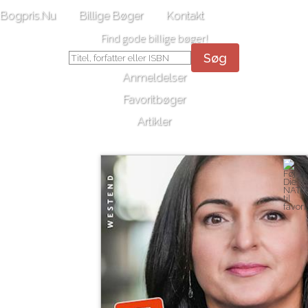
Bogpris.Nu
Billige Bøger
Kontakt
Find gode billige bøger!
Søg
Anmeldelser
Favoritbøger
Artikler