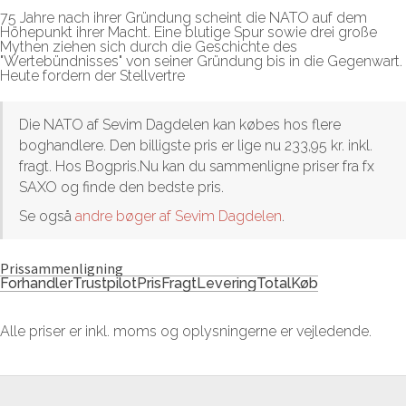
75 Jahre nach ihrer Gründung scheint die NATO auf dem
Höhepunkt ihrer Macht. Eine blutige Spur sowie drei große
Mythen ziehen sich durch die Geschichte des
"Wertebündnisses" von seiner Gründung bis in die Gegenwart.
Heute fordern der Stellvertre
Die NATO af Sevim Dagdelen kan købes hos flere
boghandlere. Den billigste pris er lige nu 233,95 kr. inkl.
fragt. Hos Bogpris.Nu kan du sammenligne priser fra fx
SAXO og finde den bedste pris.
Se også
andre bøger af Sevim Dagdelen
.
Prissammenligning
Forhandler
Trustpilot
Pris
Fragt
Levering
Total
Køb
Alle priser er inkl. moms og oplysningerne er vejledende.