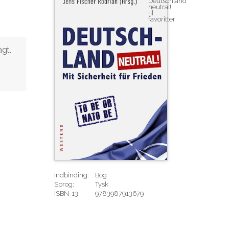
agt.
Indbinding:
Bog
Sprog:
Tysk
ISBN-13:
9783987913679
Rediger