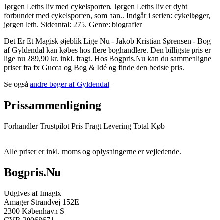
Jørgen Leths liv med cykelsporten. Jørgen Leths liv er dybt
forbundet med cykelsporten, som han.. Indgår i serien: cykelbøger,
jørgen leth. Sideantal: 275. Genre: biografier
Det Er Et Magisk øjeblik Lige Nu - Jakob Kristian Sørensen - Bog
af Gyldendal kan købes hos flere boghandlere. Den billigste pris er
lige nu 289,90 kr. inkl. fragt. Hos Bogpris.Nu kan du sammenligne
priser fra fx Gucca og Bog & Idé og finde den bedste pris.
Se også
andre bøger af Gyldendal
.
Prissammenligning
Forhandler
Trustpilot
Pris
Fragt
Levering
Total
Køb
Alle priser er inkl. moms og oplysningerne er vejledende.
Bogpris.Nu
Udgives af Imagix
Amager Strandvej 152E
2300 København S
CVR 20068671