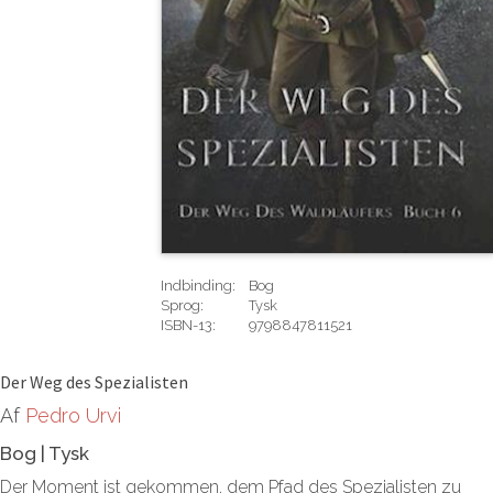
Indbinding:
Bog
Sprog:
Tysk
ISBN-13:
9798847811521
Rediger
Der Weg des Spezialisten
Af
Pedro Urvi
Bog
|
Tysk
Der Moment ist gekommen, dem Pfad des Spezialisten zu