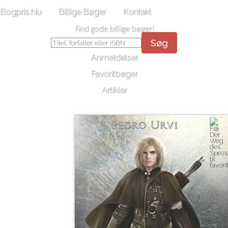
Bogpris.Nu
Billige Bøger
Kontakt
Find gode billige bøger!
Søg
Anmeldelser
Favoritbøger
Artikler