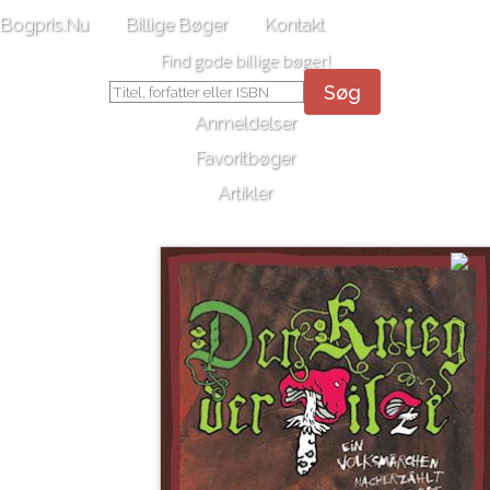
Bogpris.Nu
Billige Bøger
Kontakt
Find gode billige bøger!
Søg
Anmeldelser
Favoritbøger
Artikler