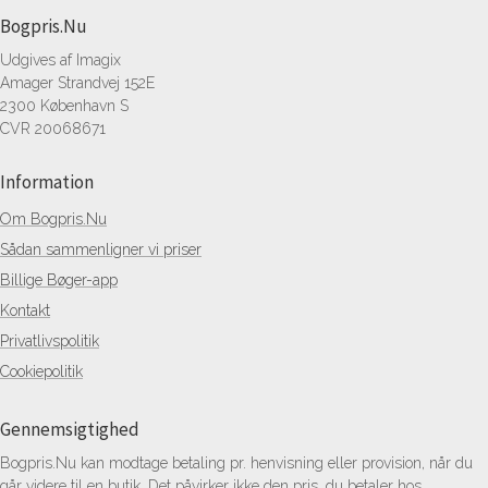
Bogpris.Nu
Udgives af Imagix
Amager Strandvej 152E
2300 København S
CVR 20068671
Information
Om Bogpris.Nu
Sådan sammenligner vi priser
Billige Bøger-app
Kontakt
Privatlivspolitik
Cookiepolitik
Gennemsigtighed
Bogpris.Nu kan modtage betaling pr. henvisning eller provision, når du
går videre til en butik. Det påvirker ikke den pris, du betaler hos