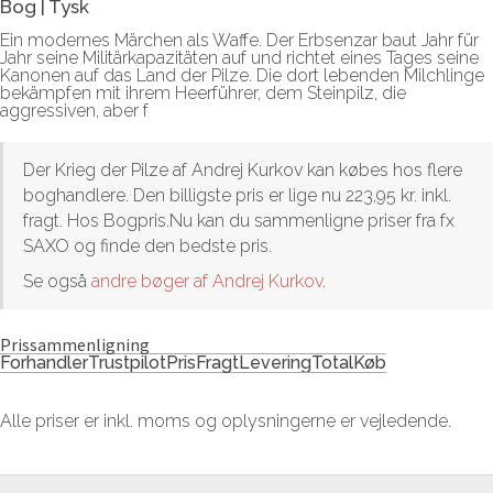
Bog
|
Tysk
Ein modernes Märchen als Waffe. Der Erbsenzar baut Jahr für
Jahr seine Militärkapazitäten auf und richtet eines Tages seine
Kanonen auf das Land der Pilze. Die dort lebenden Milchlinge
bekämpfen mit ihrem Heerführer, dem Steinpilz, die
aggressiven, aber f
Der Krieg der Pilze af Andrej Kurkov kan købes hos flere
boghandlere. Den billigste pris er lige nu 223,95 kr. inkl.
fragt. Hos Bogpris.Nu kan du sammenligne priser fra fx
SAXO og finde den bedste pris.
Se også
andre bøger af Andrej Kurkov
.
Prissammenligning
Forhandler
Trustpilot
Pris
Fragt
Levering
Total
Køb
Alle priser er inkl. moms og oplysningerne er vejledende.