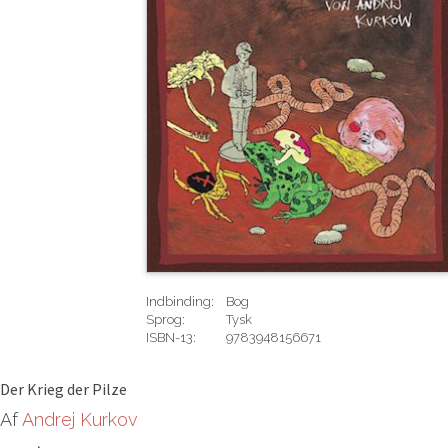
Indbinding:
Bog
Sprog:
Tysk
ISBN-13:
9783948156671
Rediger
Der Krieg der Pilze
Af
Andrej Kurkov