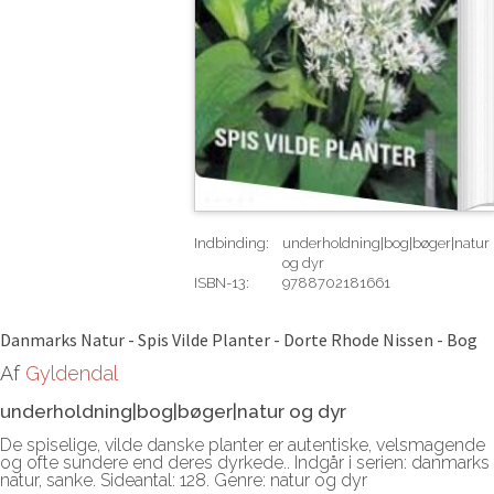
Indbinding:
underholdning|bog|bøger|natur
og dyr
ISBN-13:
9788702181661
Rediger
Danmarks Natur - Spis Vilde Planter - Dorte Rhode Nissen - Bog
Af
Gyldendal
underholdning|bog|bøger|natur og dyr
De spiselige, vilde danske planter er autentiske, velsmagende
og ofte sundere end deres dyrkede.. Indgår i serien: danmarks
natur, sanke. Sideantal: 128. Genre: natur og dyr