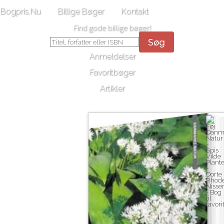
Bogpris.Nu
Billige Bøger
Kontakt
Find gode billige bøger!
Søg
Anmeldelser
Favoritbøger
Artikler