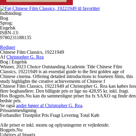
Indbinding:
Bog
Sprog:
Engelsk
ISBN-13:
9780231188135
Rediger
Chinese Film Classics, 19221949
Af
Christopher G. Rea
Bog
|
Engelsk
Winner, 2023 Choice Outstanding Academic Title Chinese Film
Classics, 19221949 is an essential guide to the first golden age of
Chinese cinema. Offering detailed introductions to fourteen films, this
study highlights the creative achievements of Chinese f
Chinese Film Classics, 19221949 af Christopher G. Rea kan købes hos
flere boghandlere. Den billigste pris er lige nu 428,95 kr. inkl. fragt.
Hos Bogpris.Nu kan du sammenligne priser fra fx SAXO og finde den
bedste pris.
Se også
andre bøger af Christopher G. Rea
.
Prissammenligning
Forhandler
Trustpilot
Pris
Fragt
Levering
Total
Køb
Alle priser er inkl. moms og oplysningerne er vejledende.
Bogpris.Nu
Udgives af Imagix