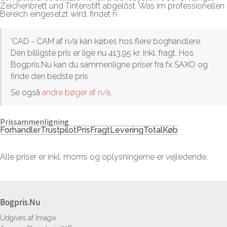
Zeichenbrett und Tintenstift abgelöst. Was im professionellen
Bereich eingesetzt wird, findet n
'CAD - CAM af n/a kan købes hos flere boghandlere.
Den billigste pris er lige nu 413,95 kr. inkl. fragt. Hos
Bogpris.Nu kan du sammenligne priser fra fx SAXO og
finde den bedste pris.
Se også
andre bøger af n/a
.
Prissammenligning
Forhandler
Trustpilot
Pris
Fragt
Levering
Total
Køb
Alle priser er inkl. moms og oplysningerne er vejledende.
Bogpris.Nu
Udgives af Imagix