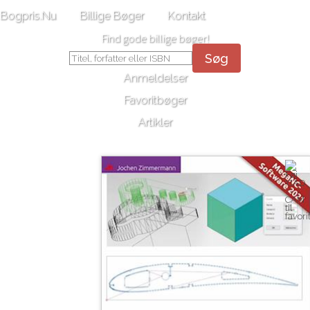
Bogpris.Nu
Billige Bøger
Kontakt
Find gode billige bøger!
Søg
Anmeldelser
Favoritbøger
Artikler