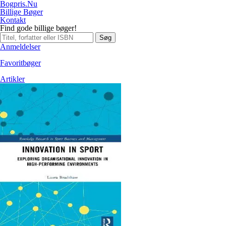
Bogpris.Nu
Billige Bøger
Kontakt
Find gode billige bøger!
Søg
Anmeldelser
Favoritbøger
Artikler