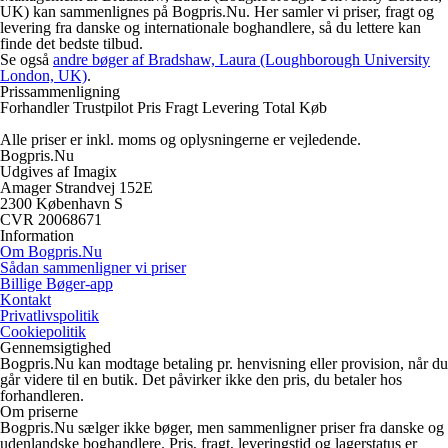
UK) kan sammenlignes på Bogpris.Nu. Her samler vi priser, fragt og
levering fra danske og internationale boghandlere, så du lettere kan
finde det bedste tilbud.
Se også
andre bøger af Bradshaw, Laura (Loughborough University
London, UK)
.
Prissammenligning
Forhandler
Trustpilot
Pris
Fragt
Levering
Total
Køb
Alle priser er inkl. moms og oplysningerne er vejledende.
Bogpris.Nu
Udgives af Imagix
Amager Strandvej 152E
2300 København S
CVR 20068671
Information
Om Bogpris.Nu
Sådan sammenligner vi priser
Billige Bøger-app
Kontakt
Privatlivspolitik
Cookiepolitik
Gennemsigtighed
Bogpris.Nu kan modtage betaling pr. henvisning eller provision, når du
går videre til en butik. Det påvirker ikke den pris, du betaler hos
forhandleren.
Om priserne
Bogpris.Nu sælger ikke bøger, men sammenligner priser fra danske og
udenlandske boghandlere. Pris, fragt, leveringstid og lagerstatus er