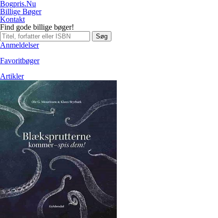
Bogpris.Nu
Billige Bøger
Kontakt
Find gode billige bøger!
Søg
Anmeldelser
Favoritbøger
Artikler