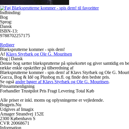
Indbinding:
Bog
Sprog:
Dansk
ISBN-13:
9788702257175
Rediger
Blæksprutterne kommer - spis dem!
Af
Klavs Styrbæk og Ole G. Mouritsen
Bog
|
Dansk
Denne bog sætter blæksprutterne på spisekortet og giver samtidig en bes
række enkle opskrifter på tilberedning af
Blæksprutterne kommer - spis dem! af Klavs Styrbæk og Ole G. Mouritse
Gucca, Bog & Idé og Plusbog m.fl. og finde den bedste pris.
Se også
andre bøger af Klavs Styrbæk og Ole G. Mouritsen
.
Prissammenligning
Forhandler
Trustpilot
Pris
Fragt
Levering
Total
Køb
Alle priser er inkl. moms og oplysningerne er vejledende.
Bogpris.Nu
Udgives af Imagix
Amager Strandvej 152E
2300 København S
CVR 20068671
Information