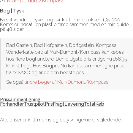
Af
Mair-Dumont/Kompass
Bog
|
Tysk
Falset vandre-, cykel- og ski-kort i målestokken 1:35.000.
Kortet er indsat i en plastlomme sammen med en miniguide
på 48 sider.
Bad Gastein, Bad Hofgastein, Dorfgastein, Kompass
Wanderkarte 040 af Mair-Dumont/Kompass kan købes
hos flere boghandlere. Den billigste pris er lige nu 168,95
kr. inkl. fragt. Hos Bogpris.Nu kan du sammenligne priser
fra fx SAXO og finde den bedste pris.
Se også
andre bøger af Mair-Dumont/Kompass
.
Prissammenligning
Forhandler
Trustpilot
Pris
Fragt
Levering
Total
Køb
Alle priser er inkl. moms og oplysningerne er vejledende.