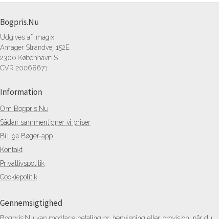
Bogpris.Nu
Udgives af Imagix
Amager Strandvej 152E
2300 København S
CVR 20068671
Information
Om Bogpris.Nu
Sådan sammenligner vi priser
Billige Bøger-app
Kontakt
Privatlivspolitik
Cookiepolitik
Gennemsigtighed
Bogpris.Nu kan modtage betaling pr. henvisning eller provision, når du