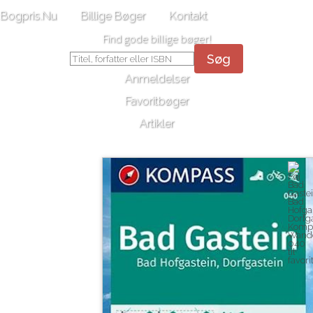
Bogpris.Nu
Billige Bøger
Kontakt
Find gode billige bøger!
Søg
Anmeldelser
Favoritbøger
Artikler