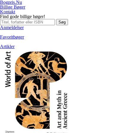
Bogpris.Nu
Billige Bøger
Kontakt
Find gode billige bøger!
Søg
Anmeldelser
Favoritbøger
Artikler