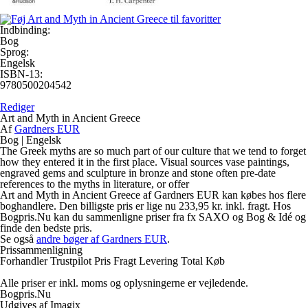
Indbinding:
Bog
Sprog:
Engelsk
ISBN-13:
9780500204542
Rediger
Art and Myth in Ancient Greece
Af
Gardners EUR
Bog
|
Engelsk
The Greek myths are so much part of our culture that we tend to forget
how they entered it in the first place. Visual sources vase paintings,
engraved gems and sculpture in bronze and stone often pre-date
references to the myths in literature, or offer
Art and Myth in Ancient Greece af Gardners EUR kan købes hos flere
boghandlere. Den billigste pris er lige nu 233,95 kr. inkl. fragt. Hos
Bogpris.Nu kan du sammenligne priser fra fx SAXO og Bog & Idé og
finde den bedste pris.
Se også
andre bøger af Gardners EUR
.
Prissammenligning
Forhandler
Trustpilot
Pris
Fragt
Levering
Total
Køb
Alle priser er inkl. moms og oplysningerne er vejledende.
Bogpris.Nu
Udgives af Imagix