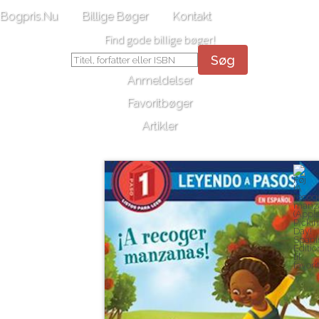
Bogpris.Nu
Billige Bøger
Kontakt
Find gode billige bøger!
Søg
Anmeldelser
Favoritbøger
Artikler