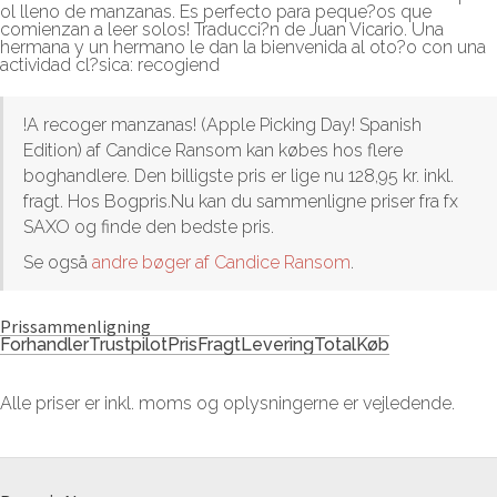
ol lleno de manzanas. Es perfecto para peque?os que
comienzan a leer solos! Traducci?n de Juan Vicario. Una
hermana y un hermano le dan la bienvenida al oto?o con una
actividad cl?sica: recogiend
!A recoger manzanas! (Apple Picking Day! Spanish
Edition) af Candice Ransom kan købes hos flere
boghandlere. Den billigste pris er lige nu 128,95 kr. inkl.
fragt. Hos Bogpris.Nu kan du sammenligne priser fra fx
SAXO og finde den bedste pris.
Se også
andre bøger af Candice Ransom
.
Prissammenligning
Forhandler
Trustpilot
Pris
Fragt
Levering
Total
Køb
Alle priser er inkl. moms og oplysningerne er vejledende.