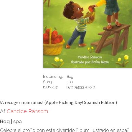
Indbinding:
Bog
Sprog:
spa
ISBN-13:
9780593379738
Rediger
!A recoger manzanas! (Apple Picking Day! Spanish Edition)
Af
Candice Ransom
Bog
|
spa
Celebra el oto?o con este divertido ?lbum ilustrado en espa?