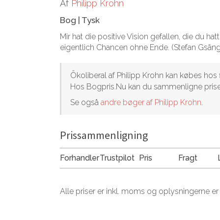
Af
Philipp Krohn
Bog
|
Tysk
Mir hat die positive Vision gefallen, die du ha
eigentlich Chancen ohne Ende. (Stefan Gsäng
Ökoliberal af Philipp Krohn kan købes hos fle
Hos Bogpris.Nu kan du sammenligne priser
Se også
andre bøger af Philipp Krohn
.
Prissammenligning
Forhandler
Trustpilot
Pris
Fragt
Alle priser er inkl. moms og oplysningerne er