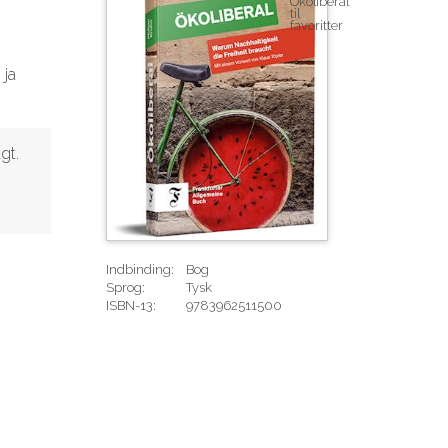
 ja
gt.
Indbinding:
Bog
Sprog:
Tysk
ISBN-13:
9783962511500
Rediger